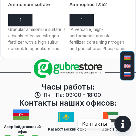
.4
Ammonium sulfate
Ammophos 12:52
AP
Phosagro 2022
14
В КОРЗИНУ
В КОРЗИНУ
is
Granular ammonium sulfate is
A versatile, high-
Co
a highly effective nitrogen
performance granular
so
fertilizer with a high sulfur
fertilizer containing nitrogen
of
content. In agriculture, it is
and phosphorus Phosphates
su
used for
are in a water-soluble form
ex
that is readily available to
Часы работы:
Пн - Па: 09:00 - 18:00
Контакты наших офисов:
Контакты
Азербайджанкский
Казахстанский офис
Офис в OAE
офис
Open