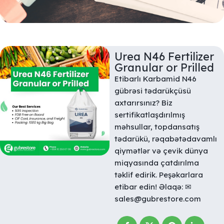
Urea N46 Fertilizer
Granular or Prilled
Etibarlı Karbamid N46
gübrəsi tədarükçüsü
axtarırsınız? Biz
sertifikatlaşdırılmış
məhsullar, topdansatış
tədarükü, rəqabətədavamlı
qiymətlər və çevik dünya
miqyasında çatdırılma
təklif edirik. Peşəkarlara
etibar edin! Əlaqə: ✉
sales@gubrestore.com